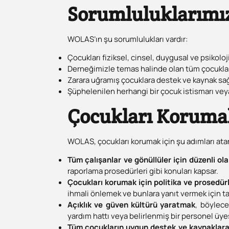
Sorumluluklarımı
WOLAS’ın şu sorumlulukları vardır:
Çocukları fiziksel, cinsel, duygusal ve psikolo
Derneğimizle temas halinde olan tüm çocuklar 
Zarara uğramış çocuklara destek ve kaynak sa
Şüphelenilen herhangi bir çocuk istismarı veya
Çocukları Korumak
WOLAS, çocukları korumak için şu adımları atar
Tüm çalışanlar ve gönüllüler için düzenli 
raporlama prosedürleri gibi konuları kapsar.
Çocukları korumak için politika ve prosedür
ihmali önlemek ve bunlara yanıt vermek için ta
Açıklık ve güven kültürü yaratmak
, böylece
yardım hattı veya belirlenmiş bir personel üyes
Tüm çocukların uygun destek ve kaynaklara