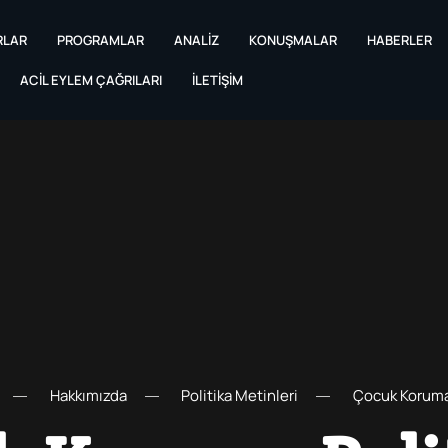
RLAR
PROGRAMLAR
ANALIZ
KONUŞMALAR
HABERLER
ACIL EYLEM ÇAĞRILARI
İLETIŞIM
Hakkımızda
Politika Metinleri
Çocuk Koruma 