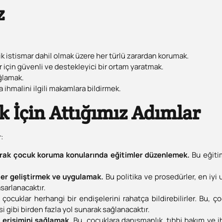
z
jik istismar dahil olmak üzere her türlü zarardan korumak.
için güvenli ve destekleyici bir ortam yaratmak.
ğlamak.
 ihmalini ilgili makamlara bildirmek.
 İçin Attığımız Adımlar
:
olarak çocuk koruma konularında eğitimler düzenlemek.
Bu eğitim
ler geliştirmek ve uygulamak.
Bu politika ve prosedürler, en iyi
sarlanacaktır.
 çocuklar herhangi bir endişelerini rahatça bildirebilirler. Bu, çoc
i gibi birden fazla yol sunarak sağlanacaktır.
 erişimini sağlamak.
Bu, çocuklara danışmanlık, tıbbi bakım ve i