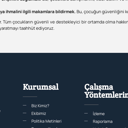
ya ihmalini ilgili makamlara bildirmek.
Bu, çocuğun güvenliğini ko
r. Tüm çocukların güvenli ve destekleyici bir ortamda olma hakk
 yaratmayı taahhüt ediyoruz.
Kurumsal
Çalışma
Yöntemleri
Biz Kimiz?
e
Ekibimiz
İzleme
Politika Metinleri
Raporlama